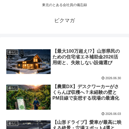
東北のとある会社員の備忘録
ピクマガ
【最大100万超え!?】山形県民の
暮らし
ための住宅省エネ補助金2026活
用術と、失敗しない設備選び
2026.06.30
【農業DX】デスクワーカーがさ
暮らし
くらんぼ収穫へ？未経験の壁と
PM目線で妄想する現場の最適化
2026.06.03
【山形ドライブ】愛車が最高に映
暮らし
える絶景・穴場スポット4選と、