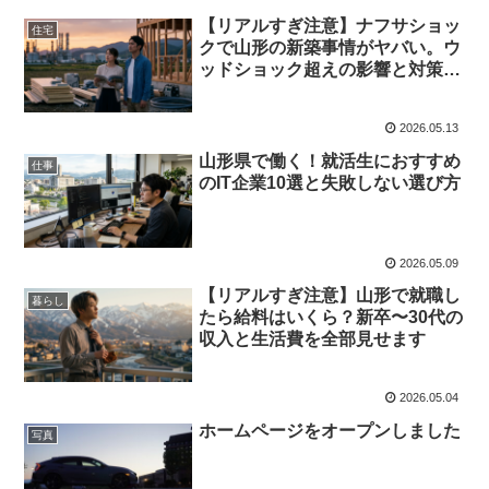
【リアルすぎ注意】ナフサショッ
住宅
クで山形の新築事情がヤバい。ウ
ッドショック超えの影響と対策を
全解説
2026.05.13
山形県で働く！就活生におすすめ
仕事
のIT企業10選と失敗しない選び方
2026.05.09
【リアルすぎ注意】山形で就職し
暮らし
たら給料はいくら？新卒〜30代の
収入と生活費を全部見せます
2026.05.04
ホームページをオープンしました
写真